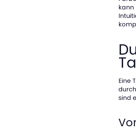
kann 
Intui
kompl
Du
Ta
Eine 
durch
sind 
Vor