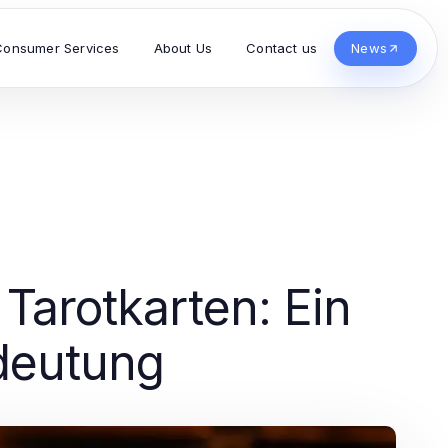
Consumer Services
About Us
Contact us
News
Tarotkarten: Ein
edeutung