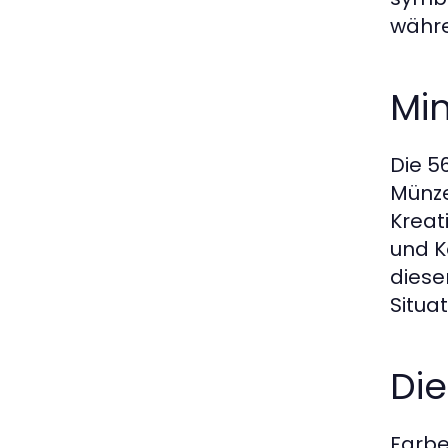
währe
Min
Die 5
Münze
Kreat
und K
diese
Situa
Di
Farbe