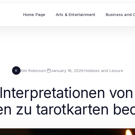
Home Page
Arts & Entertainment
Business and 
Kim Robinson
·
January 18, 2026
·
Hobbies and Leisure
K
nterpretationen von 
en zu tarotkarten b