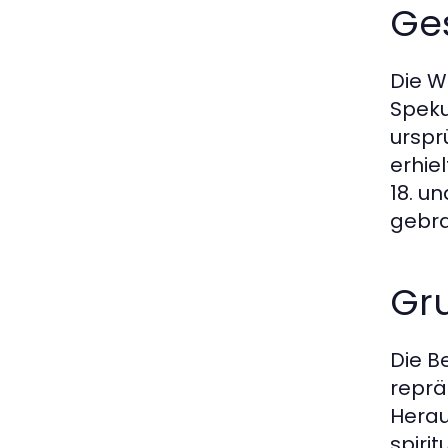
Ges
Die W
Speku
urspr
erhie
18. u
gebra
Gr
Die B
reprä
Herau
spiri