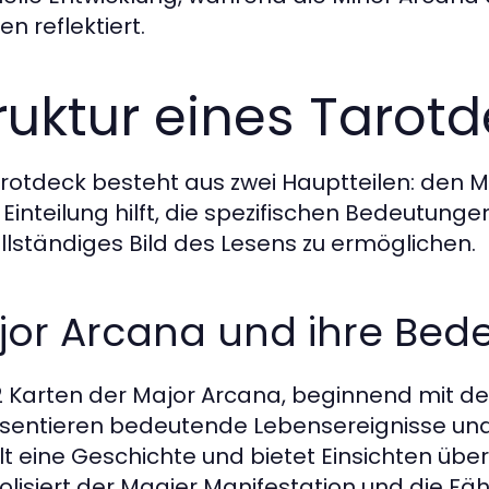
n reflektiert.
ruktur eines Tarot
arotdeck besteht aus zwei Hauptteilen: den 
 Einteilung hilft, die spezifischen Bedeutung
ollständiges Bild des Lesens zu ermöglichen.
jor Arcana und ihre Be
2 Karten der Major Arcana, beginnend mit 
sentieren bedeutende Lebensereignisse und s
lt eine Geschichte und bietet Einsichten über
lisiert der Magier Manifestation und die Fähig