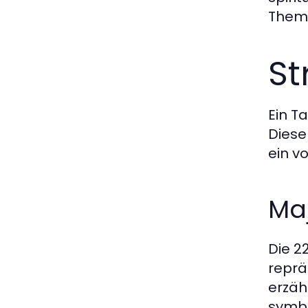
Theme
St
Ein T
Diese
ein v
Ma
Die 2
reprä
erzäh
symbo