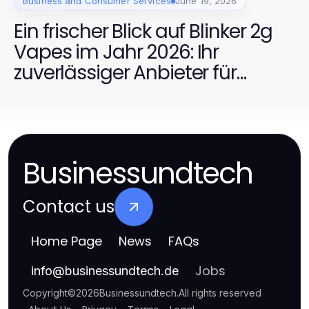
Business and Consumer Services
June 19, 2026
Ein frischer Blick auf Blinker 2g
Vapes im Jahr 2026: Ihr
zuverlässiger Anbieter für
erstklassige Vape-Erlebnisse
Businessundtech
Contact us
Home Page
News
FAQs
Jobs
info
@
businessundtech.de
Copyright
©
2026
Businessundtech
.
All rights reserved