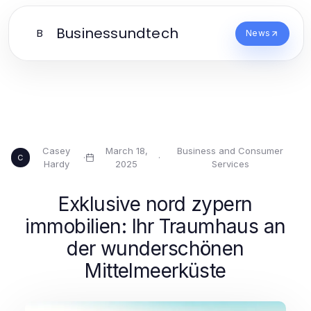
Businessundtech
B
News
Casey
March 18,
Business and Consumer
·
·
C
Hardy
2025
Services
Exklusive nord zypern
immobilien: Ihr Traumhaus an
der wunderschönen
Mittelmeerküste