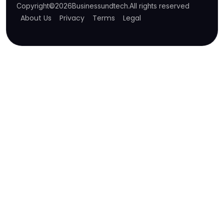
Copyright
©
2026
Businessundtech
.
All rights reserved
About Us
Privacy
Terms
Legal