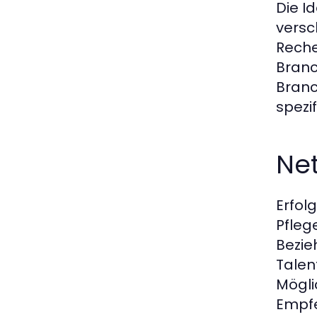
Die I
versc
Reche
Branc
Branc
spezi
Ne
Erfol
Pfleg
Bezie
Talen
Mögli
Empfe