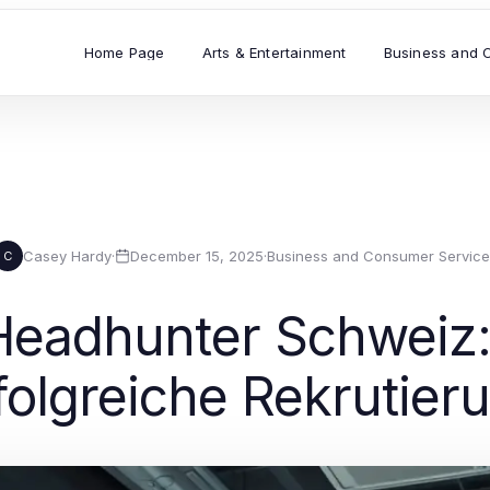
Home Page
Arts & Entertainment
Business and 
Casey Hardy
·
December 15, 2025
·
Business and Consumer Service
C
Headhunter Schweiz:
folgreiche Rekrutier