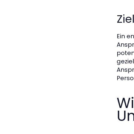
Zi
Ein e
Anspr
poten
gezie
Anspr
Perso
Wi
Un