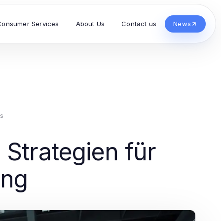
Consumer Services
About Us
Contact us
News
s
 Strategien für
ung