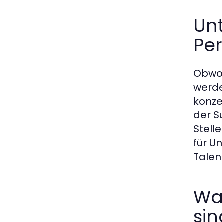
Un
Per
Obwoh
werde
konze
der S
Stell
für U
Talen
Wa
sin