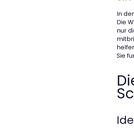
In de
Die W
nur d
mitbr
helfe
Sie f
Di
Sc
Ide